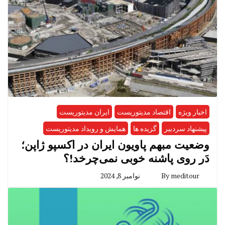
اخبار ویژه
اقتصاد مدیتوریست
ایران مدیتوریست
پیشنهاد سردبیر
گزیده ها
همایش و رویداد مدیتوریست
وضعیت مبهم پاویون ایران در اکسپو ژاپن؛
دَر روی پاشنه خوبی نمی‌چرخد!؟
meditour
By
نوامبر 8, 2024