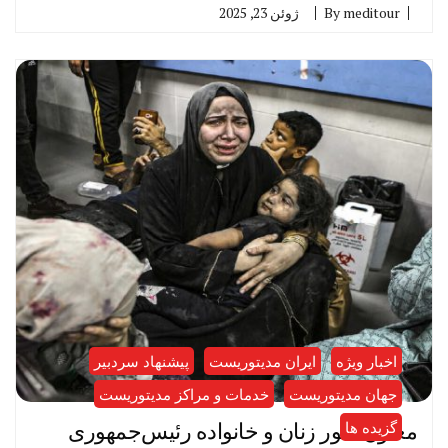
meditour
By
ژوئن 23, 2025
اخبار ویژه
ایران مدیتوریست
پیشنهاد سردبیر
جهان مدیتوریست
خدمات و مراکز مدیتوریست
معاون امور زنان و خانواده رئیس‌جمهوری
گزیده ها