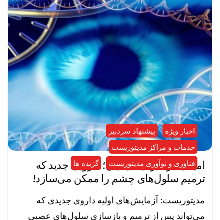
اخبار ویژه
پیشنهاد سردبیر
خدمات و مراکز مدیتوریست
امیدی تازه برای نابینایان؛ دارویی جدید که
فناوری و نوآوری مدیتوریست
گزیده ها
ترمیم سلول‌های چشم را ممکن می‌سازد!
مدیتوریست: آزمایش‌های اولیه داروی جدیدی که
می‌تواند پس از ترمیم و بازسازی سلول‌های عصبی