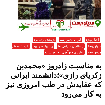
اخبار ویژه
ایران مدیتوریست
پژوهش و فناوری
مدیتوریست
پیشتازان مدیتوریست
پیشنهاد سردبیر
فرهنگ و هنر
مدیتوریست
فناوری و نوآوری مدیتوریست
به مناسبت زادروز «محمدبن
زکریای رازی»؛دانشمند ایرانی
که عقایدش در طب امروزی نیز
به کار می‌رود