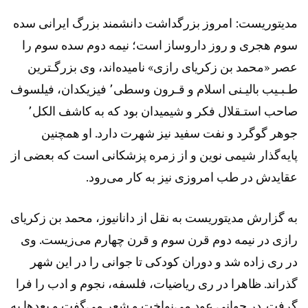
مدیتوریست: امروز بزرگداشت دانشمند بزرگ ایرانی سده
سوم هجری و روز داروساز است؛ نیمه دوم سده سوم را
عصر «محمد بن زکریای رازی» نامیده‌اند، وی بزرگـترین
طـبـیب بالیـنی اسلام و قـرون وسطی٬ فیزیکدان، فیلسوف
صاحب استـقلال فکر و شیمیدان بود که به کاشف الکل٬
جوهر گوگرد و نفت سفید نیز شهرت دارد. او همچنین
پایه‌گذار شیمی نوین و از زمره پزشکانی است که بعضی از
عقایدش در طب امروزی نیز به کار می‌رود.
به گزارش مدیتوریست به نقل از دانانیوز، محمد بن زکریای
رازی در نیمه دوم قرن سوم و قرن چهارم می‌زیست. وی
در ری زاده شد و دوران کودکی تا جوانی را در این شهر
گذراند. ظاهرا در ری ریاضیات، فلسفه، نجوم و ادب را فرا
گرفت. در جوانی عود می‌نواخت و شعر می‌گفت و بعدها به