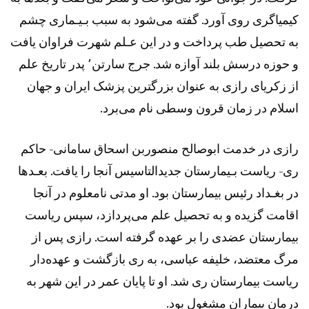
کیمیاگری روی آورد. گفته می‌شود به سبب بـیـماری چشم
به تحصیل طب پرداخت و در این عـلم شهرت فراوان یافت
و حوزه درسش بلند آوازه شد. جرج سارتن٬ پدر تاریخ علم
از زکریای رازی به عنوان بزرگترین پزشک ایران و جهان
اسلام در زمان قرون وسطی نام می‌برد.
رازی در خدمت ابوصالح منصوربن اسحاق سامانی- حاکم
ری- ریاست بـیمارستان جدیدالتاسیس آنجا را یافت. بعـدها
در بغـداد رئیس بیمارستان بود. او مدتی نامعلوم در آنجا
اقامت گزیده و به تحصیل علم می‌پردازد، سپس ریاست
بیمارستان عضدی را بر عهده گرفته است. رازی پس از
مرگ معتضد، خلیفه عباسی، به ری بازگشت و عهده‌دار
ریاست بیمارستان ری شد. او تا پایان عمر در این شهر به
درمان بیماران مشغول بود.