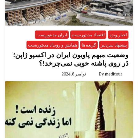
اخبار ویژه
اقتصاد مدیتوریست
ایران مدیتوریست
پیشنهاد سردبیر
گزیده ها
همایش و رویداد مدیتوریست
وضعیت مبهم پاویون ایران در اکسپو ژاپن؛
دَر روی پاشنه خوبی نمی‌چرخد!؟
meditour
By
نوامبر 8, 2024