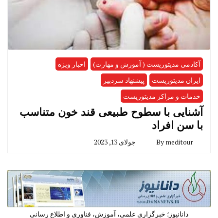
آکادمی مدیتوریست ( آموزش و مهارت)
اخبار ویژه
ایران مدیتوریست
پیشنهاد سردبیر
خدمات و مراکز مدیتوریست
آشنایی با سطوح طبیعی قند خون متناسب
با سن افراد
meditour
By
جولای 13, 2023
دانانیوز؛ خبرگزاری علمی، آموزش، فناوری و اطلاع رسانی