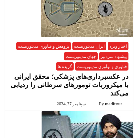
اخبار ویژه
ایران مدیتوریست
پژوهش و فناوری مدیتوریست
پیشنهاد سردبیر
جهان مدیتوریست
فناوری و نوآوری مدیتوریست
گزیده ها
در عکسبرداری‌های پزشکی؛ محقق ایرانی
با میکروربات تومورهای سرطانی را ردیابی
می‌کند
meditour
By
سپتامبر 27, 2024